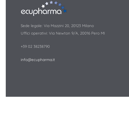
Sede legale: Via Mazzini 20, 20123 Milano
Uffici operativi: Via Newton 9/A, 20016 Pero MI
+39 02 38238790
info@ecupharma.it