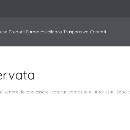
iche
Prodotti
Farmacovigilanza
Trasparenza
Contatti
servata
del settore devono essere registrati come utenti autorizzati. Se sei g