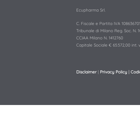
Ecupharma Srl.
C. Fiscale e Partita IVA 10863670
Tribunale di Milano Reg. Soc. N. 
CCIAA Milano N. 1412760
Capitale Sociale € 65.572,00 int. v
Disclaimer
|
Privacy Policy
|
Codi