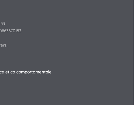
153
10863670153
ers.
ce etico comportamentale