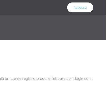
Accesso
ià un utente registrato puoi effettuare qui il login con i