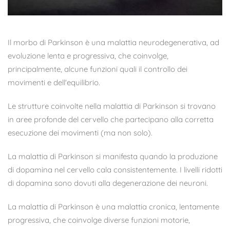
Il morbo di Parkinson è una malattia neurodegenerativa, ad
evoluzione lenta e progressiva, che coinvolge,
principalmente, alcune funzioni quali il controllo dei
movimenti e dell'equilibrio.
Le strutture coinvolte nella malattia di Parkinson si trovano
in aree profonde del cervello che partecipano alla corretta
esecuzione dei movimenti (ma non solo).
La malattia di Parkinson si manifesta quando la produzione
di dopamina nel cervello cala consistentemente. I livelli ridotti
di dopamina sono dovuti alla degenerazione dei neuroni.
La malattia di Parkinson è una malattia cronica, lentamente
progressiva, che coinvolge diverse funzioni motorie,